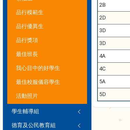
2B
品行模範生
2D
品行優異生
3D
品行獎項
3D
最佳班長
4A
我心目中的好學生
4C
5A
最佳校服儀容學生
5D
活動照片
學生輔導組
德育及公民教育組