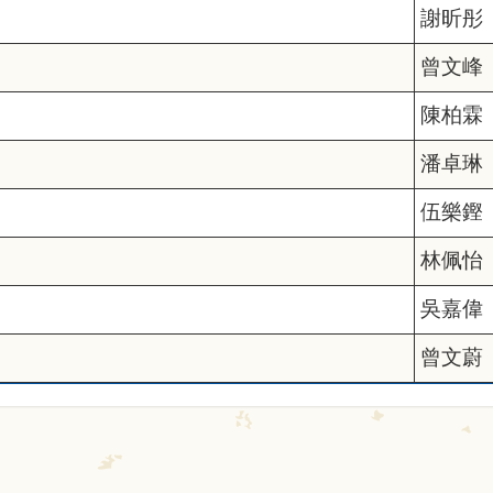
謝昕彤
曾文峰
陳柏霖
潘卓琳
伍樂鏗
林佩怡
吳嘉偉
曾文蔚