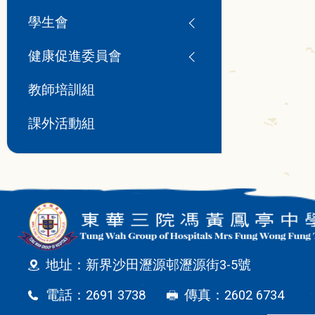
學生會
健康促進委員會
教師培訓組
課外活動組
地址：新界沙田瀝源邨瀝源街3-5號
電話：2691 3738
傳真：2602 6734