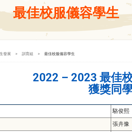
最佳校服儀容學生
生發展
>
訓育組
>
最佳校服儀容學生
2022 – 2023 
獲獎同
駱俊熙
張卉豫