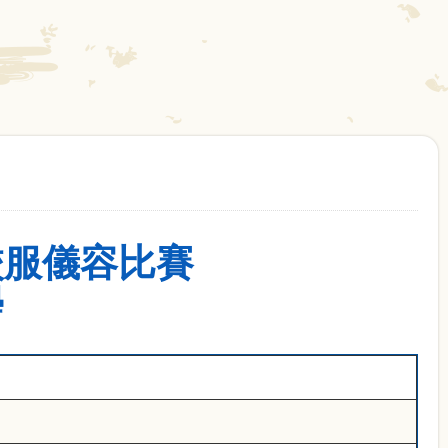
最佳校服儀容比賽
學