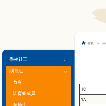
首頁
>
學
學校社工
訓育組
首頁
1C
訓育組成員
1A
領袖生