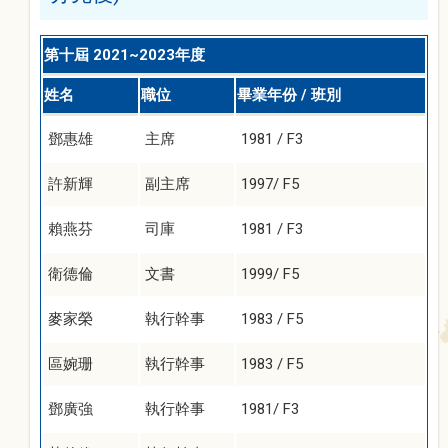
第十屆 2021~2023年度
姓名
職位
畢業年份 / 班別
鄧惠雄
主席
1981 / F3
許新輝
副主席
1997/ F5
賴燕芬
司庫
1981 / F3
衛德倫
文書
1999/ F5
麥家榮
執行幹事
1983 / F5
區婉珊
執行幹事
1983 / F5
鄧廣強
執行幹事
1981/ F3