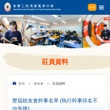
ENG
莊員資料
首頁
>
校友會
>
莊員資料
歷屆校友會幹事名單 (執行幹事排名不
分先後)