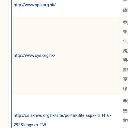
生
http://www.sps.org.hk/
熱
香
青
年
務
http://www.cys.org.hk/
明
窗
導
線
香
聖
http://cs.skhwc.org.hk/site/portal/Site.aspx?id=H16-
會
293&lang=zh-TW