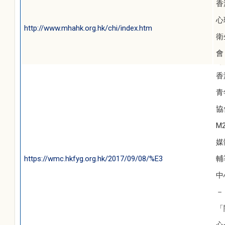
香
心
http://www.mhahk.org.hk/chi/index.htm
衛
會
香
青
協
M
媒
https://wmc.hkfyg.org.hk/2017/09/08/%E3
輔
中
－
「