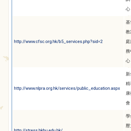
心
基
教
http://www.cfsc.org.hk/b5_services.php?sid=2
庭
務
心
新
精
http://www.nlpra.org.hk/services/public_education.aspx
康
會
學
壓
http://stress.hkbu.edu.hk/