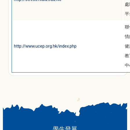
處
平
聯
情
http://www.ucep.org.hk/index.php
健
教
中
學生發展