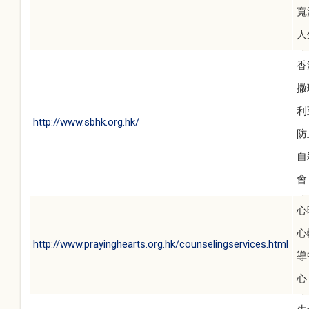
寬
人
香
撒
利
http://www.sbhk.org.hk/
防
自
會
心
心
http://www.prayinghearts.org.hk/counselingservices.html
導
心