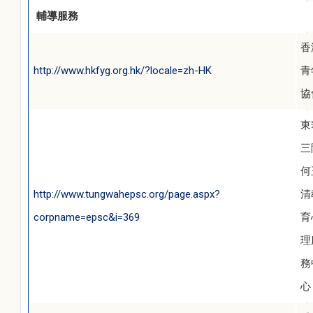
輔導服務
香
http://www.hkfyg.org.hk/?locale=zh-HK
青
協
東
三
何
http://www.tungwahepsc.org/page.aspx?
清
corpname=epsc&i=369
育
理
務
心