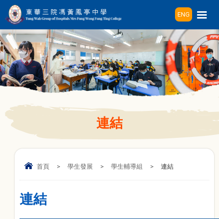
ENG
連結
首頁
>
學生發展
>
學生輔導組
>
連結
連結