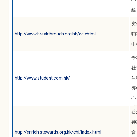
心
線
突
http://www.breakthrough.org.hk/cc.xhtml
輔
中
學
社
http://www.student.com.hk/
生
導
心
香
神
http://enrich.stewards.org.hk/chi/index.html
會