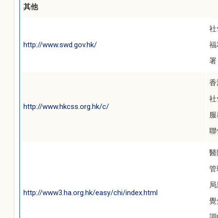
其他
社
http://www.swd.gov.hk/
福
署
香
社
http://www.hkcss.org.hk/c/
服
聯
醫
管
局
http://www3.ha.org.hk/easy/chi/index.html
覺
調