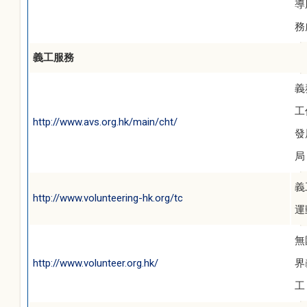
導
務
義工服務
義
工
http://www.avs.org.hk/main/cht/
發
局
義
http://www.volunteering-hk.org/tc
運
無
http://www.volunteer.org.hk/
界
工