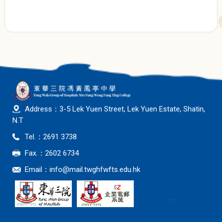
Address：3-5 Lek Yuen Street, Lek Yuen Estate, Shatin,
N.T
Tel.：2691 3738
Fax.：2602 6734
Email：
info@mail.twghfwfts.edu.hk