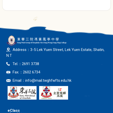
Address：3-5 Lek Yuen Street, Lek Yuen Estate, Shatin,
N.T
Tel.：2691 3738
Fax.：2602 6734
Email：
info@mail.twghfwfts.edu.hk