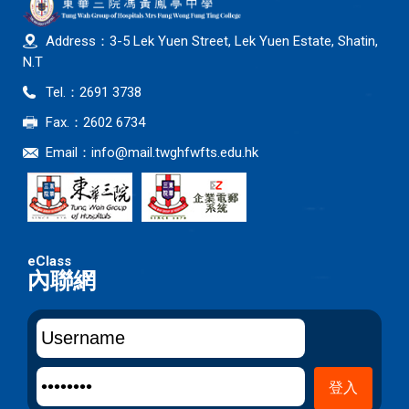
Address：3-5 Lek Yuen Street, Lek Yuen Estate, Shatin,
N.T
Tel.：2691 3738
Fax.：2602 6734
Email：
info@mail.twghfwfts.edu.hk
內聯網