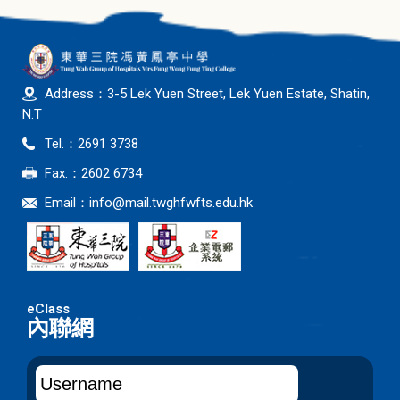
Address：3-5 Lek Yuen Street, Lek Yuen Estate, Shatin,
N.T
Tel.：2691 3738
Fax.：2602 6734
Email：
info@mail.twghfwfts.edu.hk
內聯網