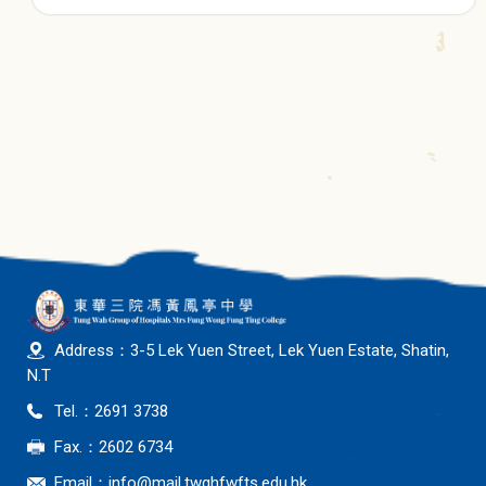
Address：3-5 Lek Yuen Street, Lek Yuen Estate, Shatin,
N.T
Tel.：2691 3738
Fax.：2602 6734
Email：
info@mail.twghfwfts.edu.hk