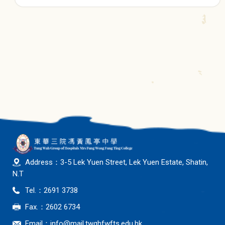
Address：3-5 Lek Yuen Street, Lek Yuen Estate, Shatin,
N.T
Tel.：2691 3738
Fax.：2602 6734
Email：
info@mail.twghfwfts.edu.hk